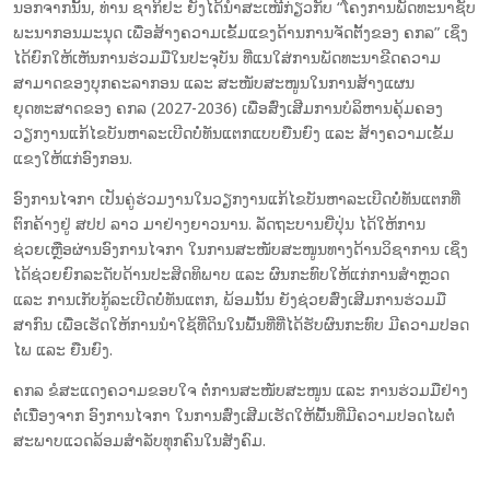
ນອກຈາກນັ້ນ, ທ່ານ ຊາກິຢະ ຍັງໄດ້ນຳສະເໜີກ່ຽວກັບ “ໂຄງການພັດທະນາຊັບ
ພະນາກອນມະນຸດ ເພື່ອສ້າງຄວາມເຂັ້ມແຂງດ້ານການຈັດຕັ້ງຂອງ ຄກລ” ເຊິ່ງ
ໄດ້ຍົກໃຫ້ເຫັນການຮ່ວມມືໃນປະຈຸບັນ ທີ່ແນໃສ່ການພັດທະນາຂີດຄວາມ
ສາມາດຂອງບຸກຄະລາກອນ ແລະ ສະໜັບສະໜູນໃນການສ້າງແຜນ
ຍຸດທະສາດຂອງ ຄກລ (2027-2036) ເພື່ອສົ່ງເສີມການບໍລິຫານຄຸ້ມຄອງ
ວຽກງານແກ້ໄຂບັນຫາລະເບີດບໍ່ທັນແຕກແບບຍືນຍົງ ແລະ ສ້າງຄວາມເຂັ້ມ
ແຂງໃຫ້ແກ່ອົງກອນ.
ອົງການໄຈກາ ເປັນຄູ່ຮ່ວມງານໃນວຽກງານແກ້ໄຂບັນຫາລະເບີດບໍ່ທັນແຕກທີ່
ຕົກຄ້າງຢູ່ ສປປ ລາວ ມາຢ່າງຍາວນານ. ລັດຖະບານຍີ່ປຸ່ນ ໄດ້ໃຫ້ການ
ຊ່ວຍເຫຼືອຜ່ານອົງການໄຈກາ ໃນການສະໜັບສະໜູນທາງດ້ານວິຊາການ ເຊິ່ງ
ໄດ້ຊ່ວຍຍົກລະດັບດ້ານປະສິດທິພາບ ແລະ ຜົນກະທົບໃຫ້ແກ່ການສຳຫຼວດ
ແລະ ການເກັບກູ້ລະເບີດບໍ່ທັນແຕກ, ພ້ອມນັ້ນ ຍັງຊ່ວຍສົ່ງເສີມການຮ່ວມມື
ສາກົນ ເພື່ອເຮັດໃຫ້ການນຳໃຊ້ທີ່ດິນໃນພື້ນທີ່ທີ່ໄດ້ຮັບຜົນກະທົບ ມີຄວາມປອດ
ໄພ ແລະ ຍືນຍົງ.
ຄກລ ຂໍສະແດງຄວາມຂອບໃຈ ຕໍ່ການສະໜັບສະໜູນ ແລະ ການຮ່ວມມືຢ່າງ
ຕໍ່ເນື່ອງຈາກ ອົງການໄຈກາ ໃນການສົ່ງເສີມເຮັດໃຫ້ພື້ນທີ່ມີຄວາມປອດໄພຕໍ່
ສະພາບແວດລ້ອມສຳລັບທຸກຄົນໃນສັງຄົມ.