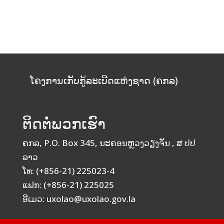
ໂຄງການເກັບກູ້ລະເບີດແຫ່ງຊາດ (ຄກລ)
ຕິດຕໍ່ພວກເຮົາ
ຄກລ, P.O. Box 345, ນະຄອນຫຼວງວຽງຈັນ , ສ ປປ
ລາວ
ໂທ: (+856-21) 225023-4
ແຟກ: (+856-21) 225025
ອີເມວ: uxolao@uxolao.gov.la