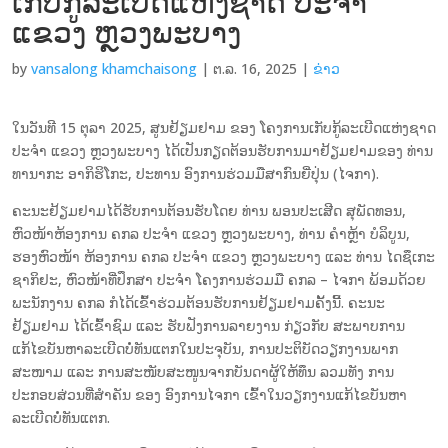
ເກັບກູ້ລະເບີດແຫ່ງຊາດ ປະຈຳ
ແຂວງ ຫຼວງພະບາງ
by
vansalong khamchaisong
|
ຕ.ລ. 16, 2025
|
ຂ່າວ
ໃນວັນທີ 15 ຕຸລາ 2025, ສູນຢ້ຽມຢາມ ຂອງ ໂຄງການເກັບກູ້ລະເບີດແຫ່ງຊາດ
ປະຈຳ ແຂວງ ຫຼວງພະບາງ ໄດ້ເປັນກຽດຕ້ອນຮັບການມາຢ້ຽມຢາມຂອງ ທ່ານ
ທານາກະ ອາກິຮິໂກະ, ປະທານ ອົງການຮ່ວມມືສາກົນຍີ່ປຸ່ນ (ໄຈກາ).
ຄະນະຢ້ຽມຢາມໄດ້ຮັບການຕ້ອນຮັບໂດຍ ທ່ານ ພອນປະເສີດ ສຸພັດທອນ,
ຫົວໜ້າຫ້ອງການ ຄກລ ປະຈຳ ແຂວງ ຫຼວງພະບາງ, ທ່ານ ຄຳຫຼ້າ ບໍລິບູນ,
ຮອງຫົວໜ້າ ຫ້ອງການ ຄກລ ປະຈຳ ແຂວງ ຫຼວງພະບາງ ແລະ ທ່ານ ໄດຊຶເກະ
ຊາກິຢະ, ຫົວໜ້າທີ່ປຶກສາ ປະຈຳ ໂຄງການຮ່ວມມື ຄກລ – ໄຈກາ ພ້ອມດ້ວຍ
ພະນັກງານ ຄກລ ກໍໄດ້ເຂົ້າຮ່ວມຕ້ອນຮັບການຢ້ຽມຢາມຄັ້ງນີ້. ຄະນະ
ຢ້ຽມຢາມ ໄດ້ເຂົ້າຊົມ ແລະ ຮັບຟັງການລາຍງານ ກ່ຽວກັບ ສະພາບການ
ແກ້ໄຂບັນຫາລະເບີດບໍ່ທັນແຕກໃນປະຈຸບັນ, ການປະຕິບັດວຽກງານພາກ
ສະໜາມ ແລະ ການສະໜັບສະໜູນຈາກບັນດາຜູ້ໃຫ້ທຶນ ລວມທັງ ການ
ປະກອບສ່ວນທີ່ສຳຄັນ ຂອງ ອົງການໄຈກາ ເຂົ້າໃນວຽກງານແກ້ໄຂບັນຫາ
ລະເບີດບໍ່ທັນແຕກ.