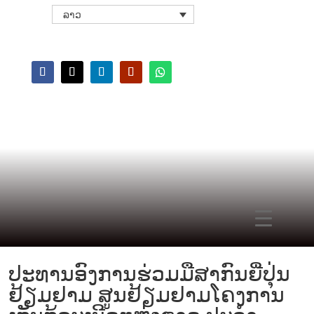
ລາວ
ປະທານອົງການຮ່ວມມືສາກົນຍີ່ປຸ່ນ
ຢ້ຽມຢາມ ສູນຢ້ຽມຢາມໂຄງການ