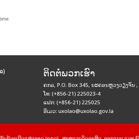
 time
ຕິດຕໍ່ພວກເຮົາ
ລ)
ຄກລ, P.O. Box 345, ນະຄອນຫຼວງວຽງຈັນ ,
ໂທ: (+856-21) 225023-4
ແຟກ: (+856-21) 225025
ອີເມວ: uxolao@uxolao.gov.la
ັບກູ້ລະເບີດແຫ່ງຊາດ (ຄກລ) , ສະຫງວນລິດຂະສິດ,
ອອກແບບ ແລະ ພ