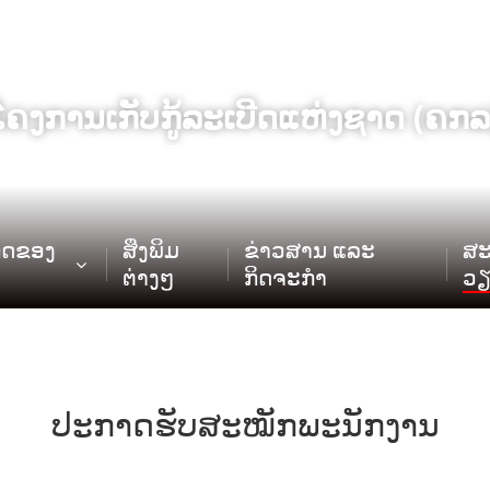
ໂຄງການເກັບກູ້ລະເບີດແຫ່ງຊາດ (ຄກລ
ິດຂອງ
ສິ່ງພິມ
ຂ່າວສານ ແລະ
ສະ
ຕ່າງໆ
ກິດຈະກຳ
ວ
ປະກາດຮັບສະໝັກພະນັກງານ