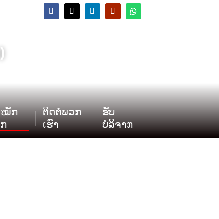
)
ໝັກ
ຕິດຕໍ່ພວກ
ຮັບ
ຽກ
ເຮົາ
ບໍລິຈາກ