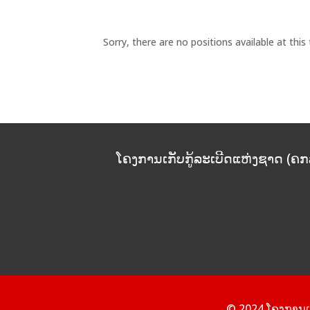
Sorry, there are no positions available at this
ໂຄງການເກັບກູ້ລະເບີດແຫ່ງຊາດ (ຄກ
© 2024 ໂຄງການເກ